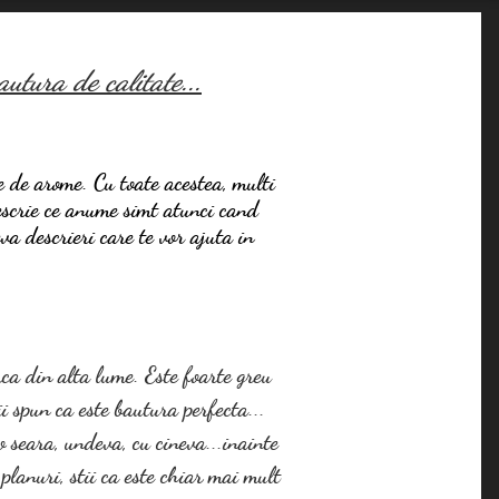
utura de calitate...
te de arome. Cu toate acestea, multi
descrie ce anume simt atunci cand
va descrieri care te vor ajuta in
rca din alta lume. Este foarte greu
i spun ca este bautura perfecta...
-o seara, undeva, cu cineva...inainte
..planuri, stii ca este chiar mai mult