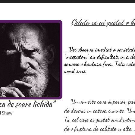
Odata ce ai gustat o ba
...Vei observa imediat o varieta
"incepatori" au dificultati in a 
servesc o bautura fina. Iata cate
acest sens.
Un vin este ceva superior, pa
a de soare lichida”
de descris in cateva cuvinte. Uni
d Shaw
Tu, cel care ai gustat vinul intr
de o friptura de calitate si alte.