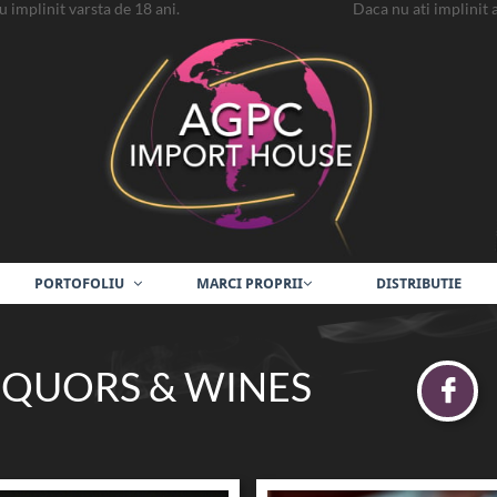
or ce au implinit varsta de 18 ani. Daca nu ati implinit aceasta
PORTOFOLIU
MARCI PROPRII
DISTRIBUTIE


 LIQUORS & WINES
