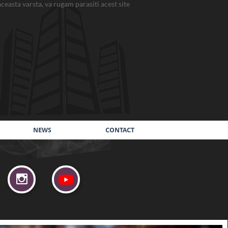
 varsta, va rugam parasiti acest site
NEWS
CONTACT
