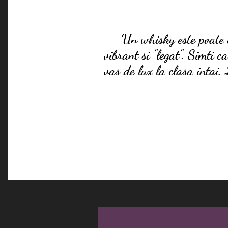
Un whisky este poate cel
vibrant si "legat". Simti c
vas de lux la clasa intai. 