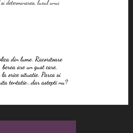
l si determinarea, luxul unui
oape divin.
lica din lume. Racoritoare
t, berea are un gust care,
la orice situatie. Parca si
ita tentatie...dar astepti nu?