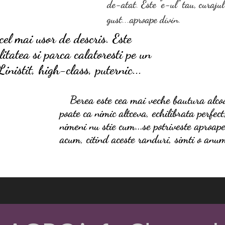
de-atat. Este "e-ul" tau, curaju
gust...apr
 mai usor de descris. Este
alitatea si parca calatoresti pe un
Linistit, high-class, puternic...
Berea este cea mai veche bautura alcoo
​ ​​
poate ca nimic altceva, echilibrata perfec
nimeni nu stie cum...se potriveste aproape 
acum, citind aceste randuri, simti o anum